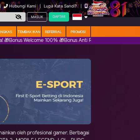
Hubungi Kami
Lupa Kata Sandi?
DAFTAR
ANGKAS
TEMBAK IKAN
REFERRAL
PROMOSI
 100% 🎁Bonus Anti Rungkad 25% 🎁Bonus Turnover setiap Har
inkan oleh profesional gamer. Berbagai