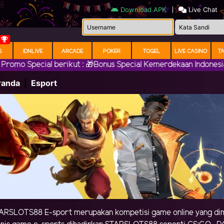
Download APK
Live Chat
O
S
IDNLIVE
ARCADE
POKER
TOGEL
LIVE CASINO
T
t : 🎁Bonus Special Kemerdekaan Indonesia! 🎁Bonus Welcome
randa
Esport
ARSLOTS88 E-sport merupakan kompetisi game online yang dima